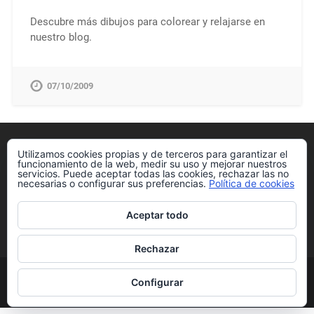
Descubre más dibujos para colorear y relajarse en
nuestro blog.
07/10/2009
Política de cookies
Utilizamos cookies propias y de terceros para garantizar el
funcionamiento de la web, medir su uso y mejorar nuestros
servicios. Puede aceptar todas las cookies, rechazar las no
necesarias o configurar sus preferencias.
Política de cookies
Aceptar todo
Más información sobre las cookies
Rechazar
Configurar
© 2026
CON TUS PROPIAS MANOS
IR ARRIBA ↑