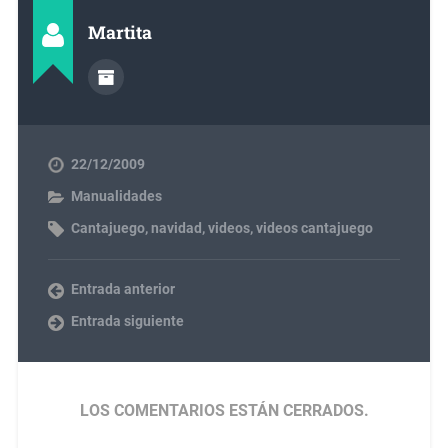
Martita
22/12/2009
Manualidades
Cantajuego
,
navidad
,
videos
,
videos cantajuego
Entrada anterior
Entrada siguiente
LOS COMENTARIOS ESTÁN CERRADOS.