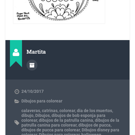
Martita
24/10/2017
Dibujos para colorear
calaveras
,
catrinas
,
colorear
,
dia de los muertos
,
dibujo
,
Dibujos
,
dibujos de bob esponja para
colorear
,
dibujos de la patrulla canina
,
dibujos de la
patrulla canina para colorear
,
dibujos de pucca
,
dibujos de pucca para colorear
,
Dibujos disney para
colorear
,
Dibujos para colorear
,
halloween