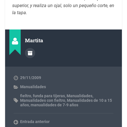
superior, y realiza un ojal, solo un pequeño corte, en
la tapa.
Martita
29/11/2009
Manualidades
fieltro
,
funda para tijeras
,
Manualidades
,
Manualidades con fieltro
,
Manualidades de 10 a 15
años
,
manualidades de 7-9 años
Entrada anterior