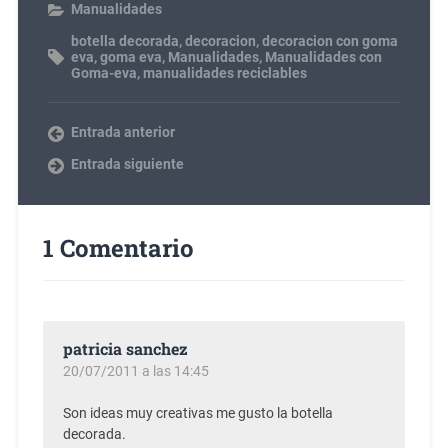
Manualidades
botella decorada
,
decoracion
,
decoracion con goma
eva
,
goma eva
,
Manualidades
,
Manualidades con
Goma-eva
,
manualidades reciclables
Entrada anterior
Entrada siguiente
1 Comentario
patricia sanchez
20/07/2011 a las 14:45
Son ideas muy creativas me gusto la botella
decorada.