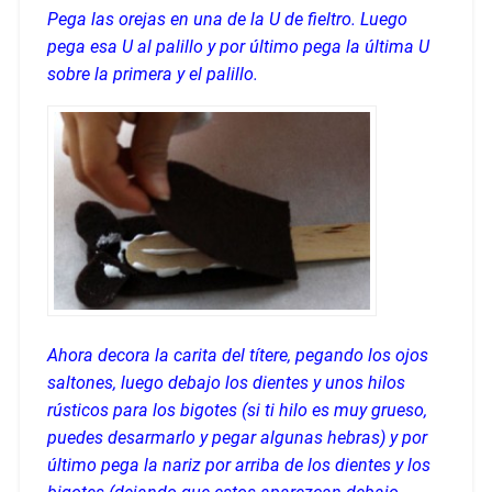
Pega las orejas en una de la U de fieltro. Luego
pega esa U al palillo y por último pega la última U
sobre la primera y el palillo.
Ahora decora la carita del títere, pegando los ojos
saltones, luego debajo los dientes y unos hilos
rústicos para los bigotes (si ti hilo es muy grueso,
puedes desarmarlo y pegar algunas hebras) y por
último pega la nariz por arriba de los dientes y los