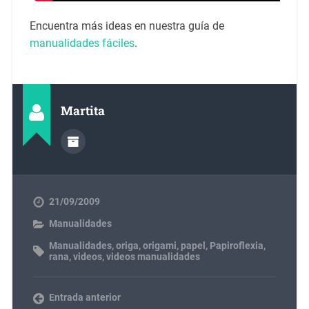
Encuentra más ideas en nuestra guía de
manualidades fáciles
.
Martita
21/09/2009
Manualidades
Manualidades
,
origa
,
origami
,
papel
,
Papiroflexia
,
rana
,
videos
,
videos manualidades
Entrada anterior