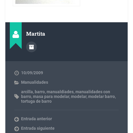
Martita
10/09/2009
Manualidades
arcilla
,
barro
,
manualdiades
,
manualidades con
barro
,
masa para modelar
,
modelar
,
modelar barro
,
tortuga de barro
Entrada anterior
Entrada siguiente