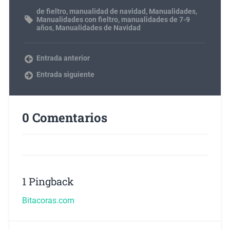
de fieltro
,
manualidad de navidad
,
Manualidades
,
Manualidades con fieltro
,
manualidades de 7-9
años
,
Manualidades de Navidad
Entrada anterior
Entrada siguiente
0 Comentarios
1 Pingback
Bitacoras.com