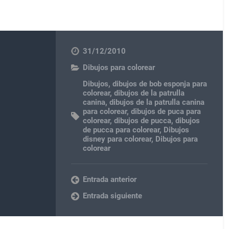
31/12/2010
Dibujos para colorear
Dibujos
,
dibujos de bob esponja para
colorear
,
dibujos de la patrulla
canina
,
dibujos de la patrulla canina
para colorear
,
dibujos de puca para
colorear
,
dibujos de pucca
,
dibujos
de pucca para colorear
,
Dibujos
disney para colorear
,
Dibujos para
colorear
Entrada anterior
Entrada siguiente