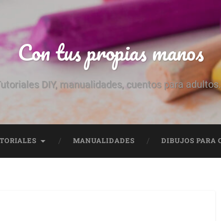
Con tus propias manos
utoriales DIY, manualidades, cuentos para adultos.
TORIALES
MANUALIDADES
DIBUJOS PARA