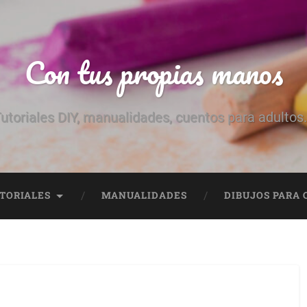
Con tus propias manos
utoriales DIY, manualidades, cuentos para adultos.
TORIALES
MANUALIDADES
DIBUJOS PARA