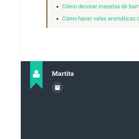
Cómo decorar macetas de barr
Cómo hacer velas aromáticas 
Martita