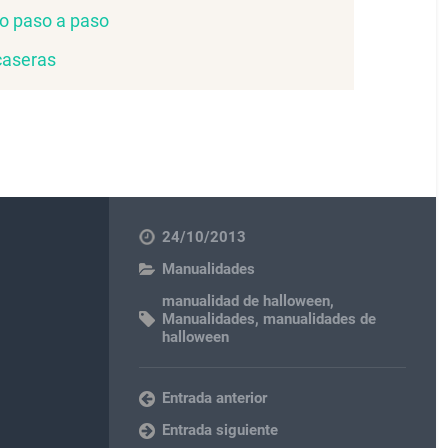
o paso a paso
caseras
24/10/2013
Manualidades
manualidad de halloween
,
Manualidades
,
manualidades de
halloween
Entrada anterior
Entrada siguiente