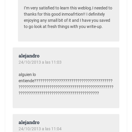
I’m very satisfied to learn this weblog.I needed to
thanks for this good inmoafrtion!! I definitely
enjoying any small bit of it and I have you saved
to go look at fresh things with you write-up.
alejandro
24/10/2013 a las 11:03
alguien lo
entiende??????????????????????????????????????
??????????????????????????????????????????????
???????????????????????????????????????
alejandro
24/10/2013 a las 11:04