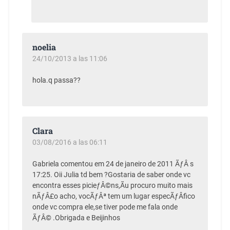
noelia
24/10/2013 a las 11:06
hola.q passa??
Clara
03/08/2016 a las 06:11
Gabriela comentou em 24 de janeiro de 2011 ÃƒÂ s
17:25. Oii Julia td bem ?Gostaria de saber onde vc
encontra esses picieƒÂ©ns,Ãu procuro muito mais
nÃƒÂ£o acho, vocÃƒÂª tem um lugar especÃƒÂ­fico
onde vc compra ele,se tiver pode me fala onde
ÃƒÂ© .Obrigada e Beijinhos