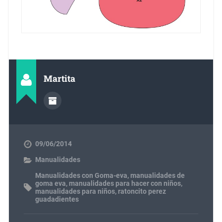
Martita
09/06/2014
Manualidades
Manualidades con Goma-eva
,
manualidades de
goma eva
,
manualidades para hacer con niños
,
manualidades para niños
,
ratoncito perez
guadadientes