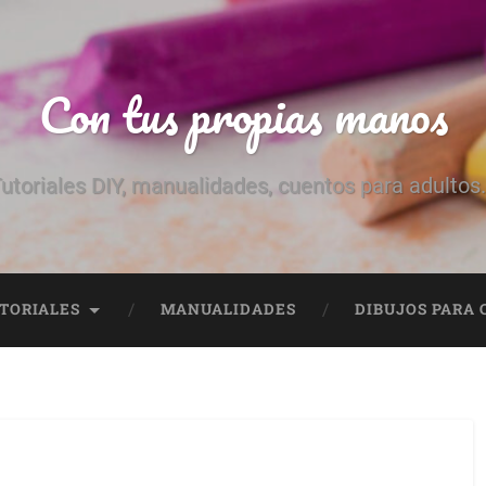
Con tus propias manos
utoriales DIY, manualidades, cuentos para adultos.
TORIALES
MANUALIDADES
DIBUJOS PARA