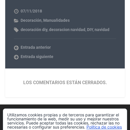
07/11/2018
Decoración
,
Manualidades
decoración diy
,
decoracion navidad
,
DIY
,
navidad
Entrada anterior
Entrada siguiente
LOS COMENTARIOS ESTÁN CERRADOS.
Utilizamos cookies propias y de terceros para garantizar el
Política de cookies
funcionamiento de la web, medir su uso y mejorar nuestros
servicios. Puede aceptar todas las cookies, rechazar las no
necesarias o configurar sus preferencias.
Política de cookies